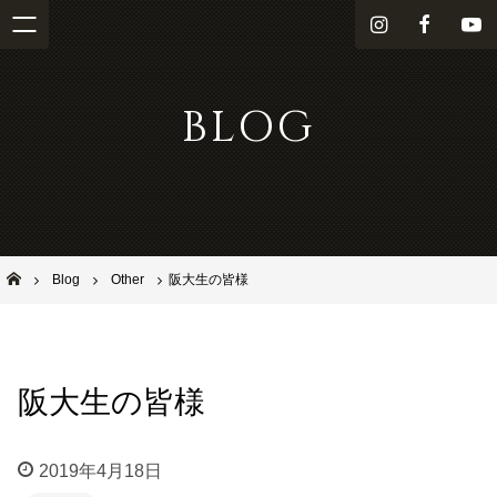
i
f
Y
n
a
o
s
c
u
BLOG
t
e
T
a
b
u
g
o
b
r
o
e
a
k
m
池田市石橋の美容室ならヘアサロンSolana（ソラーナ）
Blog
Other
阪大生の皆様
阪大生の皆様
2019年4月18日