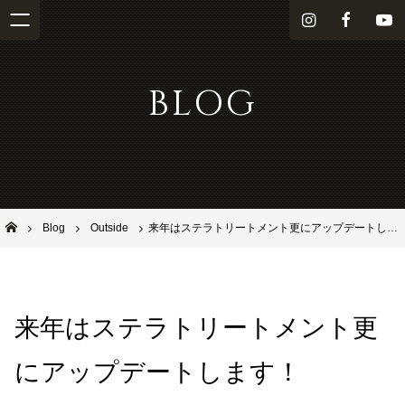
i
f
Y
n
a
o
s
c
u
BLOG
t
e
T
a
b
u
g
o
b
r
o
e
a
k
m
池田市石橋の美容室ならヘアサロンSolana（ソラーナ）
Blog
Outside
来年はステラトリートメント更にアップデートします！
来年はステラトリートメント更
にアップデートします！