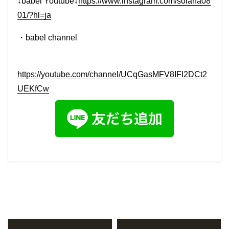
↓babel Youtube↓
https://www.instagram.com/solana08
01/?hl=ja
・
babel channel
https://youtube.com/channel/UCqGasMFV8IFI2DCt2
UEKfCw