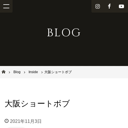
i
f
Y
n
a
o
s
c
u
BLOG
t
e
T
a
b
u
g
o
b
r
o
e
a
k
m
池田市石橋の美容室ならヘアサロンSolana（ソラーナ）
Blog
Inside
大阪ショートボブ
大阪ショートボブ
2021年11月3日