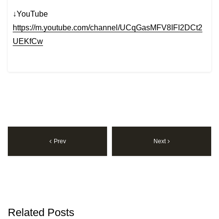
↓YouTube
https://m.youtube.com/channel/UCqGasMFV8IFI2DCt2
UEKfCw
Prev
Next
Related Posts