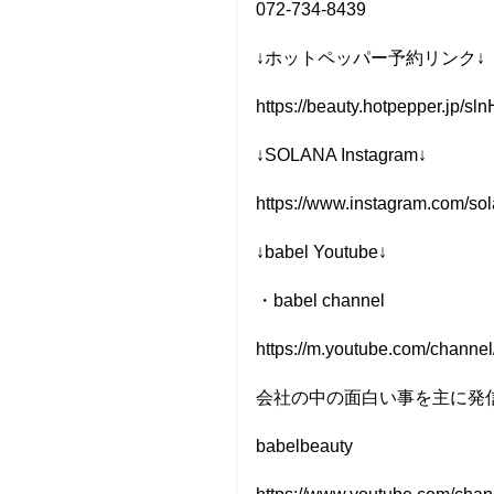
072-734-8439
↓ホットペッパー予約リンク↓
https://beauty.hotpepper.jp/s
↓SOLANA Instagram↓
https://www.instagram.com/so
↓babel Youtube↓
・babel channel
https://m.youtube.com/cha
会社の中の面白い事を主に発
babelbeauty