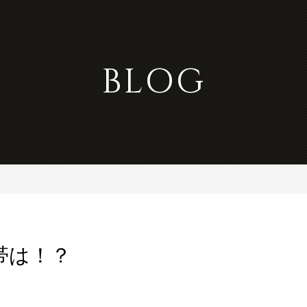
BLOG
帯は！？