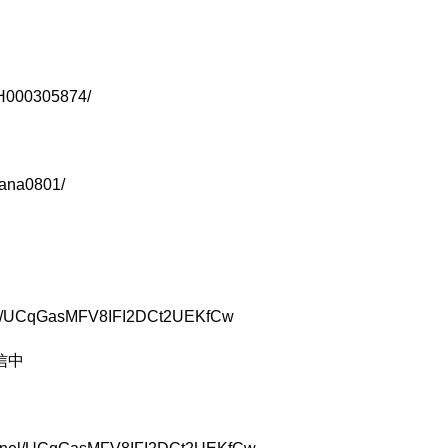
lnH000305874/
lana0801/
nnel/UCqGasMFV8IFI2DCt2UEKfCw
信中