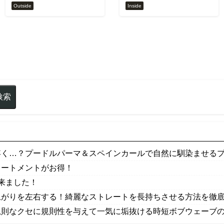
Outside
Inside
浮く…？プードルパーマ＆スペインカールで自然に馴染ませるプロ
リートメントがお得！
来ました！
上がりを左右する！綺麗なストレートを長持ちさせる方法を徹
規則なクセに規則性を与えて一気に垢抜ける時短ボブウェーブの秘