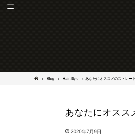
池田市石橋の美容室ならヘアサロンSolana（ソラーナ）
Blog
Hair Style
あなたにオススメのストレート
あなたにオスス
2020年7月9日