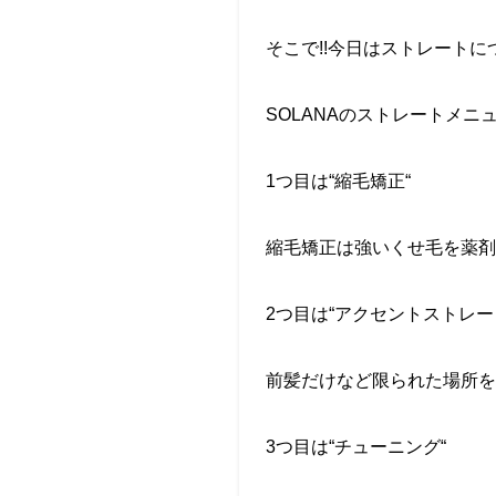
そこで
!!
今日はストレートに
SOLANA
のストレートメニ
1
つ目は
“
縮毛矯正
“
縮毛矯正は強いくせ毛を薬剤
2
つ目は
“
アクセントストレー
前髪だけなど限られた場所を
3
つ目は
“
チューニング
“