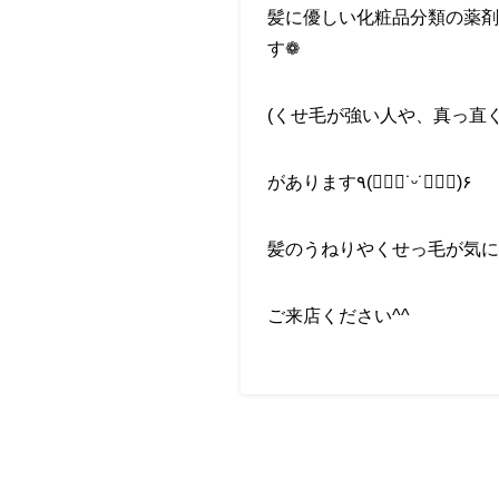
髪に優しい化粧品分類の薬剤
す
❁︎
(
くせ毛が強い人や、真っ直
があります
٩
(
๑
˙
ᵕ
˙
๑
)
۶
髪のうねりやくせっ毛が気に
ご来店ください
^^