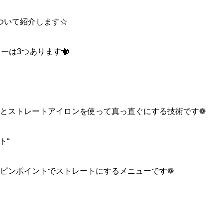
ついて紹介します
☆
ューは
3
つあります
🐝
とストレートアイロンを使って真っ直ぐにする技術です
❁︎
ト
“
ピンポイントでストレートにするメニューです
❁︎