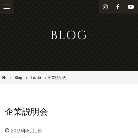
i
f
Y
n
a
o
s
c
u
BLOG
t
e
T
a
b
u
g
o
b
r
o
e
a
k
m
池田市石橋の美容室ならヘアサロンSolana（ソラーナ）
Blog
Inside
企業説明会
企業説明会
2019年8月1日