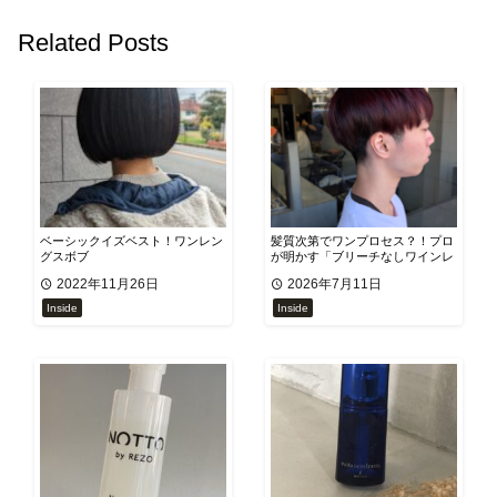
Related Posts
ベーシックイズベスト！ワンレン
​髪質次第でワンプロセス？！プロ
グスボブ
が明かす「ブリーチなしワインレ
ッド」を塩基性カラートナーで鮮
2022年11月26日
2026年7月11日
やかに魅せる秘密
Inside
Inside