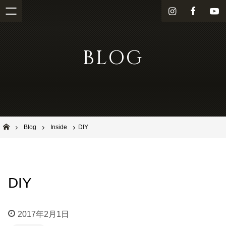
i
f
Y
n
a
o
s
c
u
BLOG
t
e
T
a
b
u
g
o
b
r
o
e
a
k
m
池田市石橋の美容室ならヘアサロンSolana（ソラーナ）
Blog
Inside
DIY
DIY
2017年2月1日