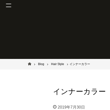
池田市石橋の美容室ならヘアサロンSolana（ソラーナ）
Blog
Hair Style
インナーカラー
インナーカラー
2019年7月30日