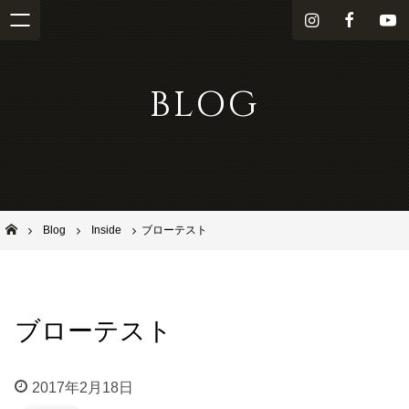
i
f
Y
n
a
o
s
c
u
BLOG
t
e
T
a
b
u
g
o
b
r
o
e
a
k
m
池田市石橋の美容室ならヘアサロンSolana（ソラーナ）
Blog
Inside
ブローテスト
ブローテスト
2017年2月18日