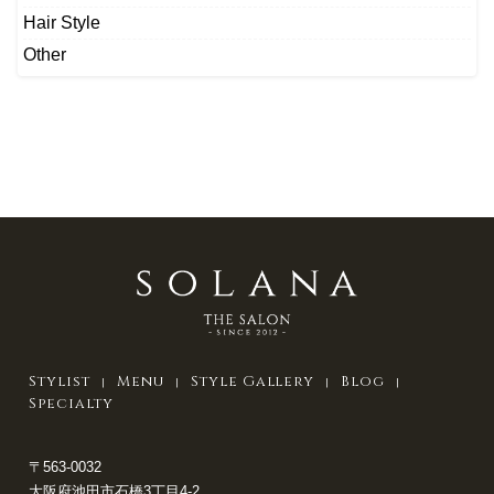
Hair Style
Other
Stylist
Menu
Style Gallery
Blog
Specialty
〒563-0032
大阪府池田市石橋3丁目4-2