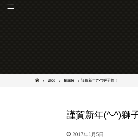
池田市石橋の美容室ならヘアサロンSolana（ソラーナ）
Blog
Inside
謹賀新年(^-^)獅子舞！
謹賀新年(^-^)獅
2017年1月5日