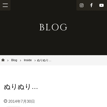
i
f
Y
n
a
o
s
c
u
BLOG
t
e
T
a
b
u
g
o
b
r
o
e
a
k
m
池田市石橋の美容室ならヘアサロンSolana（ソラーナ）
Blog
Inside
ぬりぬり…
ぬりぬり…
2014年7月30日