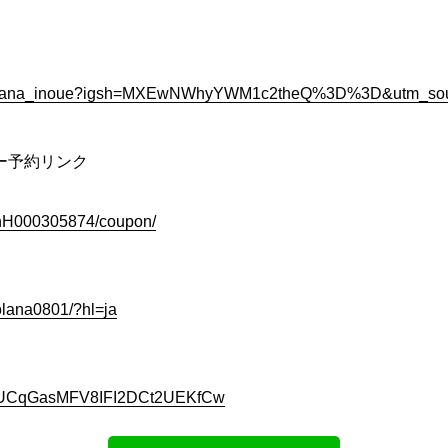
m/solana_inoue?igsh=MXEwNWhyYWM1c2theQ%3D%3D&utm_sou
ー予約リンク
slnH000305874/coupon/
olana0801/?hl=ja
nel/UCqGasMFV8IFI2DCt2UEKfCw