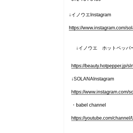
↓イノウエInstagram
https://www.instagram.co
↓イノウエ
ホットペッパ
https://beauty.hotpepper.jp/
↓SOLANAInstagram
https://www.instagram.com/s
・
babel
channel
https://youtube.com/chan