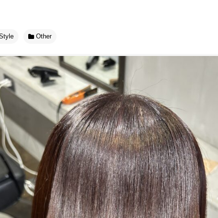
Style
Other