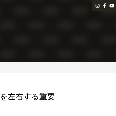
i
f
n
a
s
c
t
e
a
b
g
o
r
o
a
k
m
髪を左右する重要