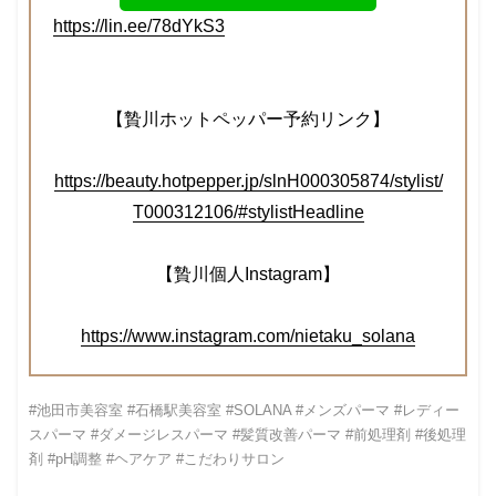
https://lin.ee/78dYkS3
【贄川ホットペッパー予約リンク】
https://beauty.hotpepper.jp/slnH000305874/stylist/
T000312106/#stylistHeadline
【贄川個人Instagram】
https://www.instagram.com/nietaku_solana
#池田市美容室 #石橋駅美容室 #SOLANA #メンズパーマ #レディー
スパーマ #ダメージレスパーマ #髪質改善パーマ #前処理剤 #後処理
剤 #pH調整 #ヘアケア #こだわりサロン