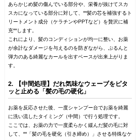
あらかじめ髪の傷んでいる部分や、栄養が抜けてスカ
スカになっている部分に対して、**髪の芯を補強するト
リートメント成分（ケラチンやPPTなど）を贅沢に補
充**します。
これにより、髪のコンディションが均一に整い、お薬
が余計なダメージを与えるのを防ぎながら、ぷるんと
弾力のある綺麗なカールを出すベースが出来上がりま
す。
2. 【中間処理】だれ気味なウェーブをピタ
ッと止める「髪の毛の硬化」
お薬を反応させた後、一度シャンプー台でお薬を綺麗
に洗い流したタイミング（中間）で行う処理です。
ここでは、お薬の力で一度柔らかく緩んだ髪の毛に対
して、**「髪の毛を硬化（引き締め）」させる特殊なケ