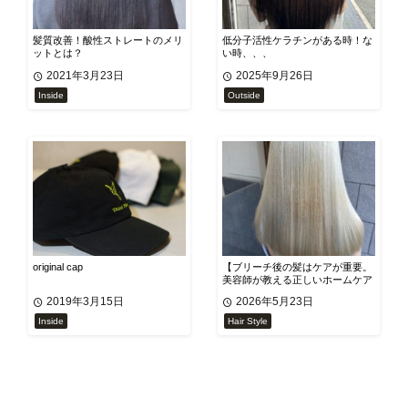
髪質改善！酸性ストレートのメリ
低分子活性ケラチンがある時！な
ットとは？
い時、、、
2021年3月23日
2025年9月26日
Inside
Outside
original cap
【ブリーチ後の髪はケアが重要。
美容師が教える正しいホームケア
方法】
2019年3月15日
2026年5月23日
Inside
Hair Style