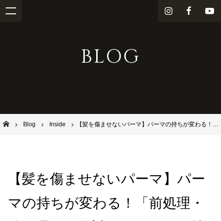
i
f
Y
n
a
o
s
c
u
BLOG
t
e
T
a
b
u
g
o
b
r
o
e
a
k
m
池田市石橋の美容室ならヘアサロンSolana（ソラーナ）
Blog
Inside
​【髪を傷ませないパーマ】パーマの持ちが変わる！「前処理・後処理」に絶対のこだわりを持つ理由｜SOLANA
​【髪を傷ませないパーマ】パー
マの持ちが変わる！「前処理・