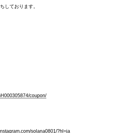
ちしております。
slnH000305874/coupon/
instagram.com/solana0801/?hl=ja