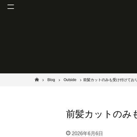
池田市石橋の美容室ならヘアサロンSolana（ソラーナ）
Blog
Outside
前髪カットのみも受け付けてお
前髪カットのみ
2026年6月6日