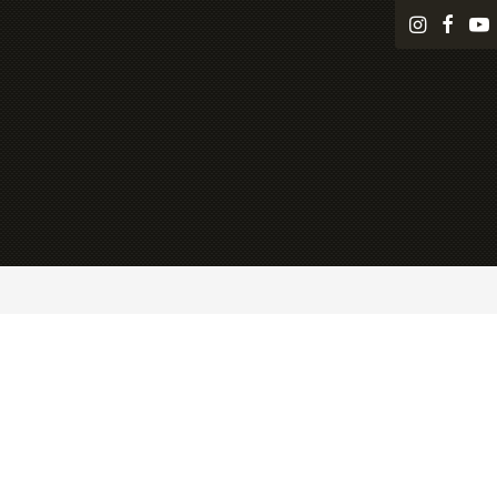
i
f
n
a
s
c
t
e
a
b
g
o
r
o
a
k
m