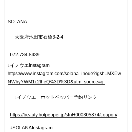
SOLANA
大阪府池田市石橋
3-2-4
072-734-8439
↓イノウエInstagram
https://www.instagram.com/solana_inoue?igsh=MXEw
NWhyYWM1c2theQ%3D%3D&utm_source=qr
↓イノウエ
ホットペッパー予約リンク
https://beauty.hotpepper.jp/slnH000305874/coupon/
↓SOLANAInstagram