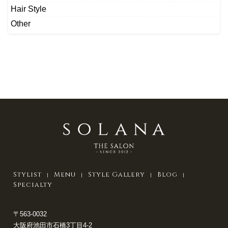
Hair Style
Other
Stylist
Menu
Style Gallery
Blog
Specialty
〒563-0032
大阪府池田市石橋3丁目4-2