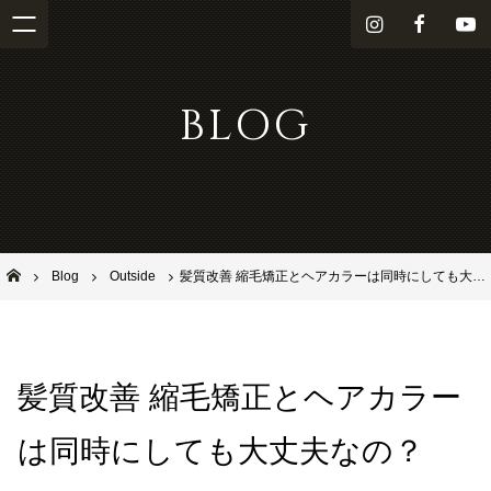
i
f
Y
n
a
o
s
c
u
BLOG
t
e
T
a
b
u
g
o
b
r
o
e
a
k
m
池田市石橋の美容室ならヘアサロンSolana（ソラーナ）
Blog
Outside
髪質改善 縮毛矯正とヘアカラーは同時にしても大丈夫なの？
髪質改善 縮毛矯正とヘアカラー
は同時にしても大丈夫なの？