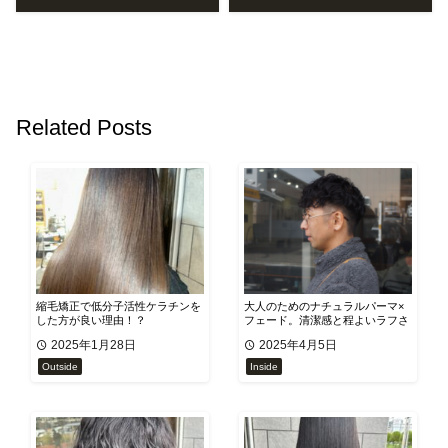
Related Posts
縮毛矯正で低分子活性ケラチンを
大人のためのナチュラルパーマ×
した方が良い理由！？
フェード。清潔感と程よいラフさ
を両立する上品スタイル
2025年1月28日
2025年4月5日
Outside
Inside