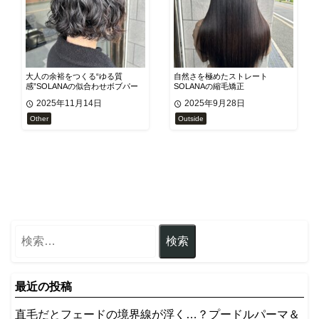
大人の余裕をつくる“ゆる質
自然さを極めたストレート
感”SOLANAの似合わせボブパー
SOLANAの縮毛矯正
マ
2025年11月14日
2025年9月28日
Other
Outside
最近の投稿
​直毛だとフェードの境界線が浮く…？プードルパーマ＆