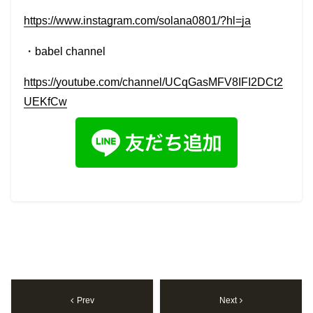
https://www.instagram.com/solana0801/?hl=ja
・
babel
channel
https://youtube.com/channel/UCqGasMFV8IFI2DCt2
UEKfCw
Prev
Next