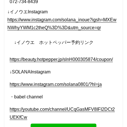
072-734-8439
↓イノウエInstagram
https://www.instagram.com/solana_inoue?igsh=MXEw
NWhyYWM1c2theQ%3D%3D&utm_source=qr
↓イノウエ
ホットペッパー予約リンク
https://beauty.hotpepper.jp/slnH000305874/coupon/
↓SOLANAInstagram
https://www.instagram.com/solana0801/?hl=ja
・
babel
channel
https://youtube.com/channel/UCqGasMFV8IFI2DCt2
UEKfCw