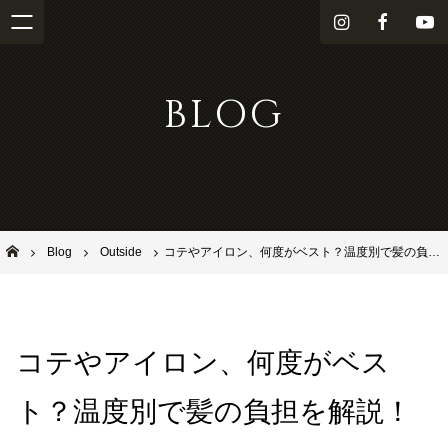
i
f
Y
n
a
o
s
c
u
BLOG
t
e
T
a
b
u
g
o
b
r
o
e
a
k
m
池田市石橋の美容室ならヘアサロンSolana（ソラーナ）
Blog
Outside
コテやアイロン、何度がベスト？温度別で髪の負担を解説！
コテやアイロン、何度がベス
ト？温度別で髪の負担を解説！