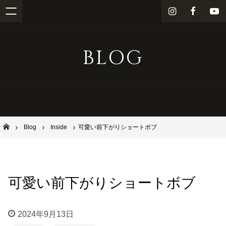
i
f
Y
n
a
o
s
c
u
BLOG
t
e
T
a
b
u
g
o
b
r
o
e
a
k
m
池田市石橋の美容室ならヘアサロンSolana（ソラーナ）
Blog
Inside
可愛い前下がりショートボブ
可愛い前下がりショートボブ
2024年9月13日