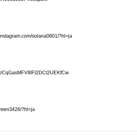
instagram.com/solana0801/?hl=ja
nel/UCqGasMFV8IFI2DCt2UEKfCw
ereen3426/?hl=ja