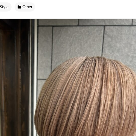
Style
Other