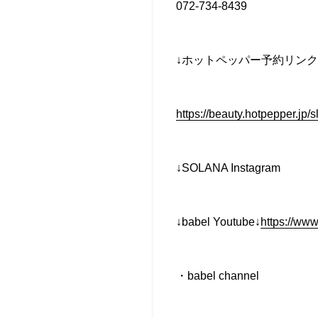
072-734-8439
↓ホットペッパー予約リンク
https://beauty.hotpepper.j
↓SOLANA Instagram
↓babel Youtube↓
https://ww
・babel channel