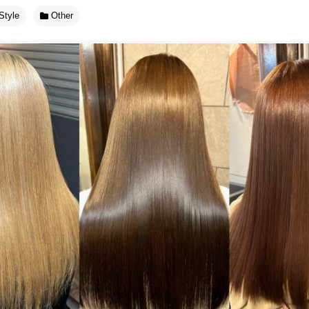
Style
Other