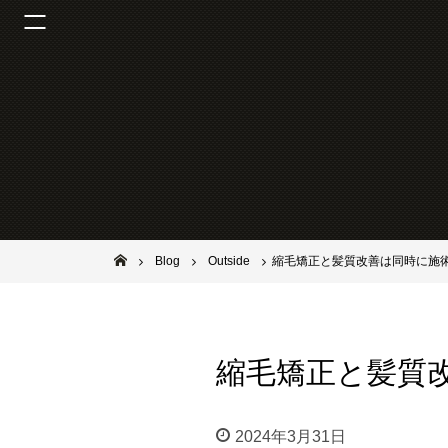
池田市石橋の美容室ならヘアサロンSolana（ソラーナ）
Blog
Outside
縮毛矯正と髪質改善は同時に施
縮毛矯正と髪質
2024年3月31日