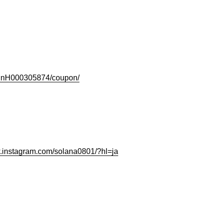
p/slnH000305874/coupon/
w.instagram.com/solana0801/?hl=ja