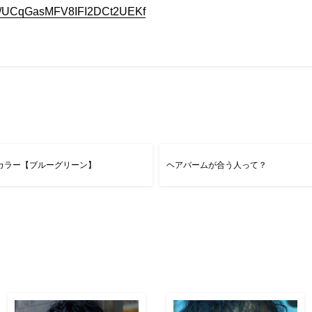
nel/UCqGasMFV8IFI2DCt2UEKf
カラー【ブルーグリーン】
ヘアバームが合う人って？