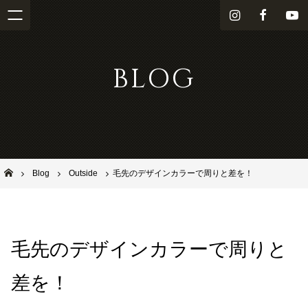
i
f
Y
n
a
o
s
c
u
BLOG
t
e
T
a
b
u
g
o
b
r
o
e
a
k
m
池田市石橋の美容室ならヘアサロンSolana（ソラーナ）
Blog
Outside
毛先のデザインカラーで周りと差を！
毛先のデザインカラーで周りと
差を！