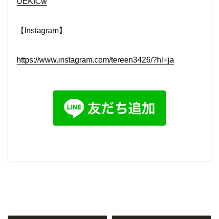
UEKfCw
【Instagram】
https://www.instagram.com/tereen3426/?hl=ja