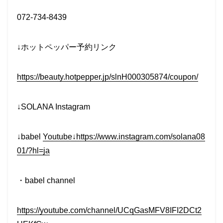
072-734-8439
↓ホットペッパー予約リンク
https://beauty.hotpepper.jp/slnH000305874/coupon/
↓SOLANA Instagram
↓babel
Youtube↓https://www.instagram.com/solana08
01/?hl=ja
・babel channel
https://youtube.com/channel/UCqGasMFV8IFI2DCt2