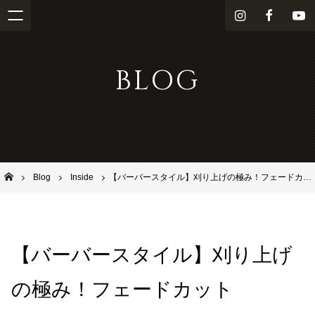
i
f
Y
n
a
o
s
c
u
BLOG
t
e
T
a
b
u
g
o
b
r
o
e
a
k
m
池田市石橋の美容室ならヘアサロンSolana（ソラーナ）
Blog
Inside
【バーバースタイル】刈り上げの極み！フェードカット
【バーバースタイル】刈り上げ
の極み！フェードカット