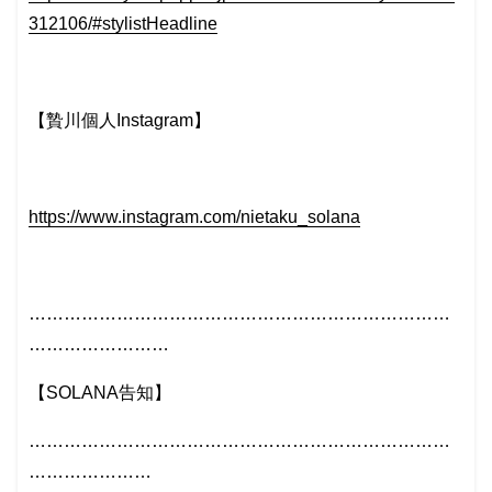
312106/#stylistHeadline
【贄川個人Instagram】
https://www.instagram.com/nietaku_solana
………………………………………………………………
……………………
【SOLANA告知】
………………………………………………………………
…………………