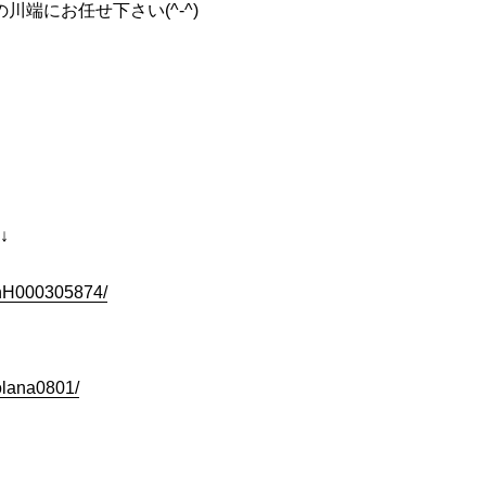
端にお任せ下さい(^-^)
↓
slnH000305874/
olana0801/