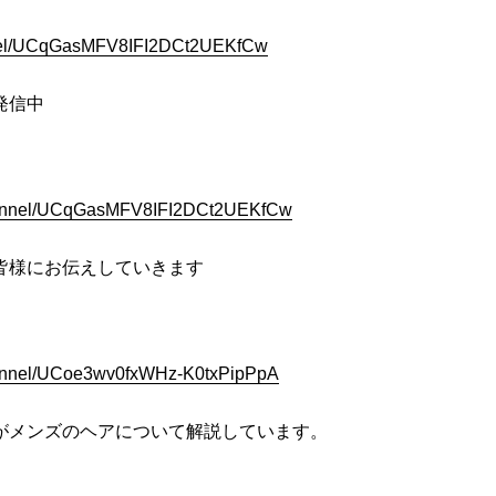
annel/UCqGasMFV8IFI2DCt2UEKfCw
発信中
channel/UCqGasMFV8IFI2DCt2UEKfCw
皆様にお伝えしていきます
hannel/UCoe3wv0fxWHz-K0txPipPpA
がメンズのヘアについて解説しています。