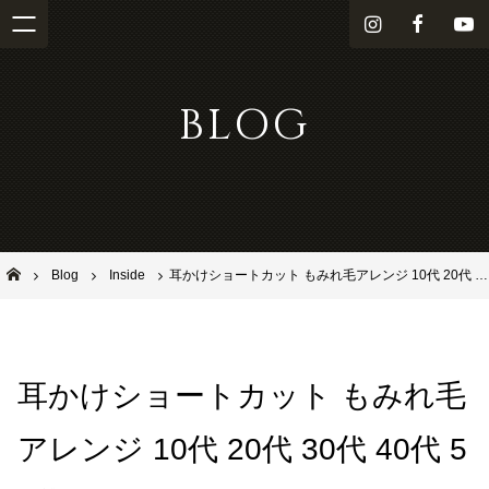
i
f
Y
n
a
o
s
c
u
BLOG
t
e
T
a
b
u
g
o
b
r
o
e
a
k
m
池田市石橋の美容室ならヘアサロンSolana（ソラーナ）
Blog
Inside
耳かけショートカット もみれ毛アレンジ 10代 20代 30代 40代 50代
耳かけショートカット もみれ毛
アレンジ 10代 20代 30代 40代 5