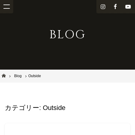
i
f
Y
n
a
o
s
c
u
BLOG
t
e
T
a
b
u
g
o
b
r
o
e
a
k
m
池田市石橋の美容室ならヘアサロンSolana（ソラーナ）
Blog
Outside
カテゴリー:
Outside