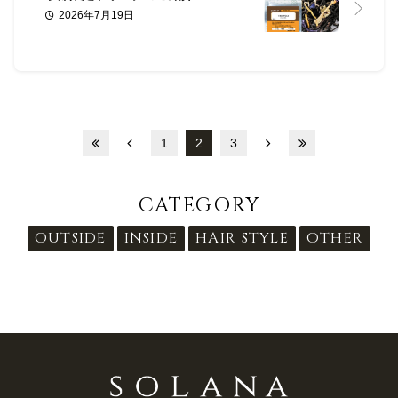
2026年7月19日
1
2
3
4
5
6
7
CATEGORY
OUTSIDE
INSIDE
HAIR STYLE
OTHER