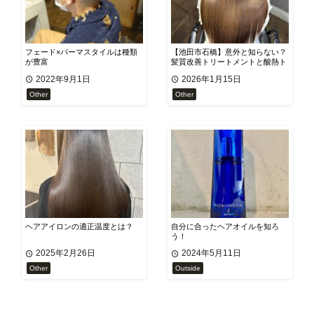
フェード×パーマスタイルは種類
【池田市石橋】意外と知らない？
が豊富
髪質改善トリートメントと酸熱ト
リートメントの違い
2022年9月1日
2026年1月15日
Other
Other
ヘアアイロンの適正温度とは？
自分に合ったヘアオイルを知ろ
う！
2025年2月26日
2024年5月11日
Other
Outside