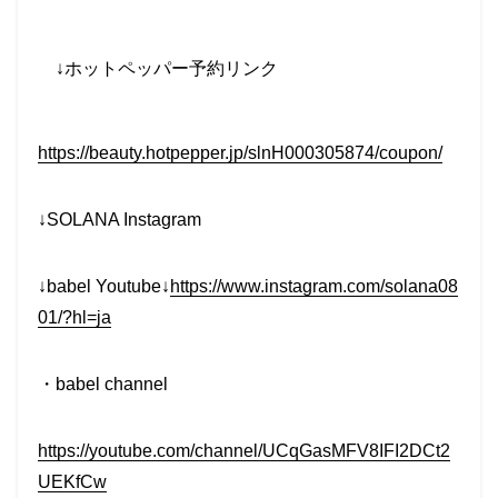
↓
ホットペッパー予約リンク
https://beauty.hotpepper.jp/slnH000305874/coupon/
↓SOLANA Instagram
↓babel Youtube↓
https://www.instagram.com/solana08
01/?hl=ja
・
babel channel
https://youtube.com/channel/UCqGasMFV8IFI2DCt2
UEKfCw