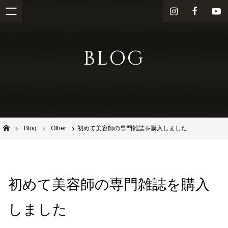
i
f
Y
n
a
o
s
c
u
BLOG
t
e
T
a
b
u
g
o
b
r
o
e
a
k
m
池田市石橋の美容室ならヘアサロンSolana（ソラーナ）
Blog
Other
初めて美容師の専門雑誌を購入しました
初めて美容師の専門雑誌を購入
しました