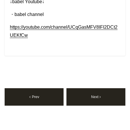
↓babel Youtube↓
・
babel channel
https://youtube.com/channel/UCqGasMFV8IFI2DCt2
UEKfCw
Prev
Next