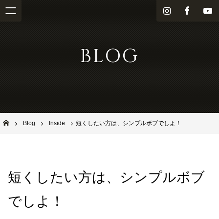
i
f
Y
n
a
o
s
c
u
BLOG
t
e
T
a
b
u
g
o
b
r
o
e
a
k
m
池田市石橋の美容室ならヘアサロンSolana（ソラーナ）
Blog
Inside
短くしたい方は、シンプルボブでしよ！
短くしたい方は、シンプルボブ
でしよ！