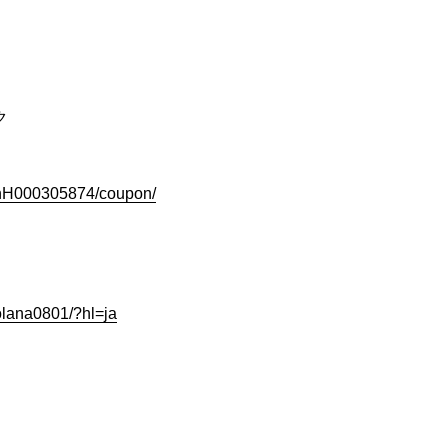
ク
slnH000305874/coupon/
olana0801/?hl=ja