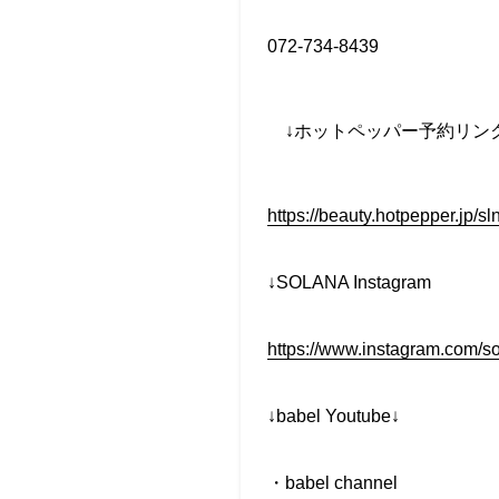
072-734-8439
↓
ホットペッパー予約リン
https://beauty.hotpepper.jp/
↓SOLANA Instagram
https://www.instagram.com/s
↓babel Youtube↓
・
babel channel