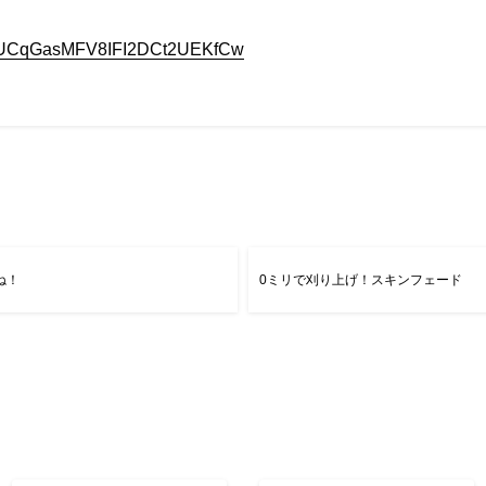
nel/UCqGasMFV8IFI2DCt2UEKfCw
ね！
0ミリで刈り上げ！スキンフェード