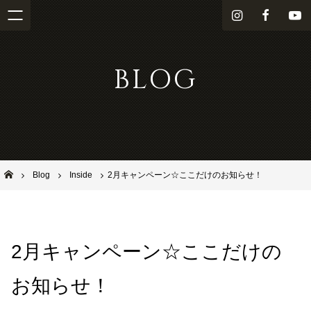
i
f
Y
n
a
o
s
c
u
BLOG
t
e
T
a
b
u
g
o
b
r
o
e
a
k
m
池田市石橋の美容室ならヘアサロンSolana（ソラーナ）
Blog
Inside
2月キャンペーン☆ここだけのお知らせ！
2月キャンペーン☆ここだけの
お知らせ！