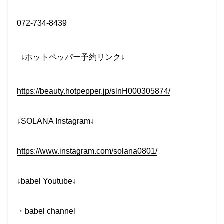
072-734-8439
↓
ホットペッパー予約リンク
↓
https://beauty.hotpepper.jp/slnH000305874/
↓SOLANA Instagram↓
https://www.instagram.com/solana0801/
↓babel Youtube↓
・
babel channel