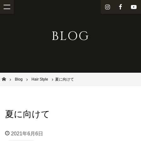
i
f
Y
n
a
o
s
c
u
BLOG
t
e
T
a
b
u
g
o
b
r
o
e
a
k
m
池田市石橋の美容室ならヘアサロンSolana（ソラーナ）
Blog
Hair Style
夏に向けて
夏に向けて
2021年6月6日