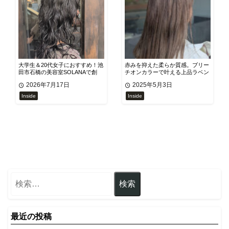
大学生＆20代女子におすすめ！池
赤みを抑えた柔らか質感。ブリー
田市石橋の美容室SOLANAで創
チオンカラーで叶える上品ラベン
る、お洒落な「しっかりめくるく
ダーベージュ
2026年7月17日
2025年5月3日
るパーマ」の魅力
Inside
Inside
最近の投稿