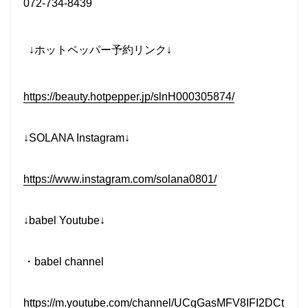
072-734-8439
↓
ホットペッパー予約リンク
↓
https://beauty.hotpepper.jp/slnH000305874/
↓SOLANA Instagram↓
https://www.instagram.com/solana0801/
↓babel Youtube↓
・
babel channel
https://m.youtube.com/channel/UCqGasMFV8IFI2DCt