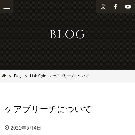
i
f
Y
n
a
o
s
c
u
BLOG
t
e
T
a
b
u
g
o
b
r
o
e
a
k
m
池田市石橋の美容室ならヘアサロンSolana（ソラーナ）
Blog
Hair Style
ケアブリーチについて
ケアブリーチについて
2021年5月4日