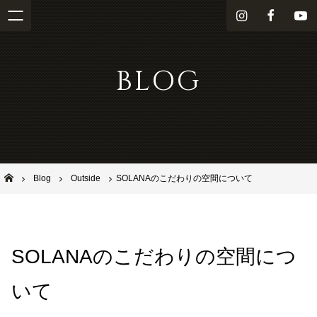
i
f
Y
n
a
o
s
c
u
BLOG
t
e
T
a
b
u
g
o
b
r
o
e
a
k
m
池田市石橋の美容室ならヘアサロンSolana（ソラーナ）
Blog
Outside
SOLANAのこだわりの空間について
SOLANAのこだわりの空間につ
いて