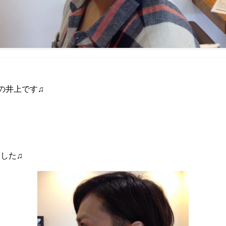
aの井上です♫
、
した♫