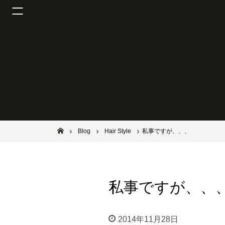
池田市石橋の美容室ならヘアサロンSolana（ソラーナ）
Blog
Hair Style
私事ですが、、、
私事ですが、、
2014年11月28日