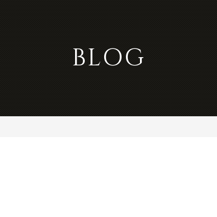
BLOG
、