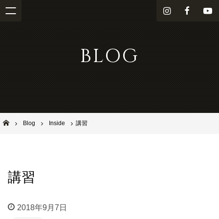
i
f
Y
n
a
o
s
c
u
BLOG
t
e
T
a
b
u
g
o
b
r
o
e
a
k
m
池田市石橋の美容室ならヘアサロンSolana（ソラーナ）
Blog
Inside
講習
講習
2018年9月7日