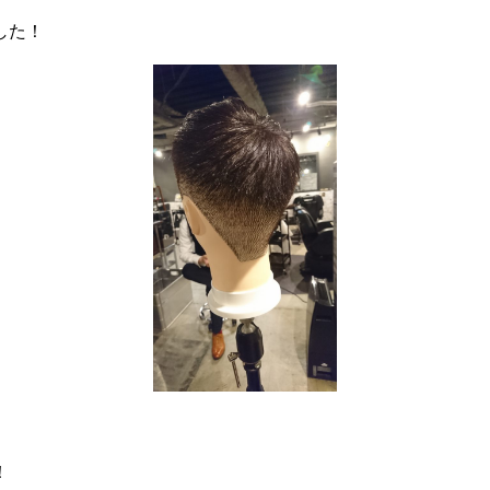
した！
！