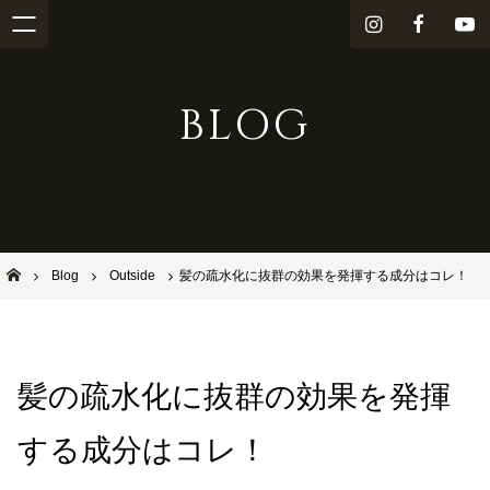
i
f
Y
n
a
o
s
c
u
BLOG
t
e
T
a
b
u
g
o
b
r
o
e
a
k
m
池田市石橋の美容室ならヘアサロンSolana（ソラーナ）
Blog
Outside
髪の疏水化に抜群の効果を発揮する成分はコレ！
髪の疏水化に抜群の効果を発揮
する成分はコレ！