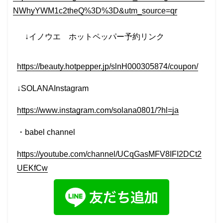
NWhyYWM1c2theQ%3D%3D&utm_source=qr
↓イノウエ
ホットペッパー予約リンク
https://beauty.hotpepper.jp/slnH000305874/coupon/
↓SOLANAInstagram
https://www.instagram.com/solana0801/?hl=ja
・
babel
channel
https://youtube.com/channel/UCqGasMFV8IFI2DCt2
UEKfCw