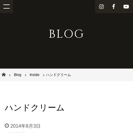
i
f
Y
n
a
o
s
c
u
BLOG
t
e
T
a
b
u
g
o
b
r
o
e
a
k
m
池田市石橋の美容室ならヘアサロンSolana（ソラーナ）
Blog
Inside
ハンドクリーム
ハンドクリーム
2014年8月3日