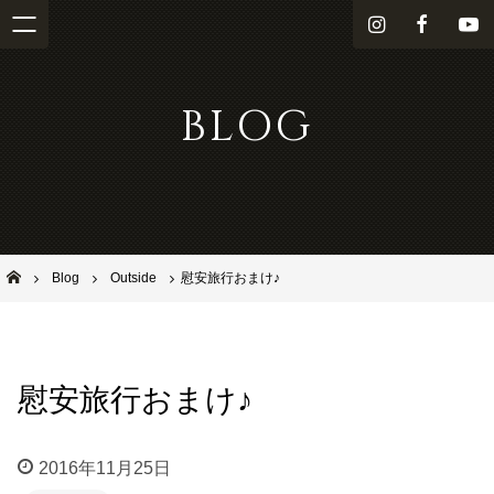
i
f
Y
n
a
o
s
c
u
BLOG
t
e
T
a
b
u
g
o
b
r
o
e
a
k
m
池田市石橋の美容室ならヘアサロンSolana（ソラーナ）
Blog
Outside
慰安旅行おまけ♪
慰安旅行おまけ♪
2016年11月25日