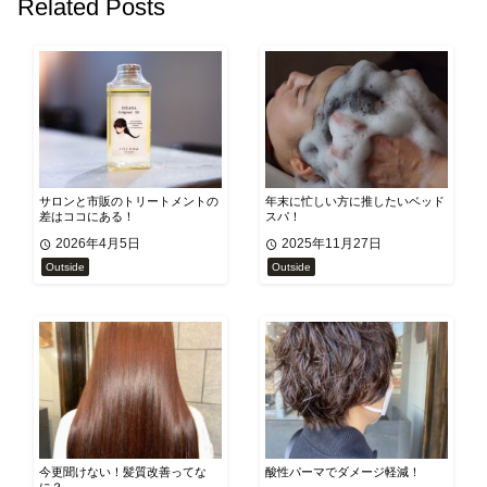
Related Posts
サロンと市販のトリートメントの
年末に忙しい方に推したいベッド
差はココにある！
スパ！
2026年4月5日
2025年11月27日
Outside
Outside
今更聞けない！髪質改善ってな
酸性パーマでダメージ軽減！
に？