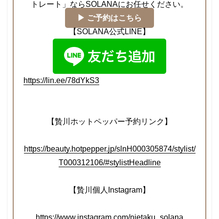
トレート」ならSOLANAにお任せください。
▶︎ ご予約はこちら
【SOLANA公式LINE】
https://lin.ee/78dYkS3
【贄川ホットペッパー予約リンク】
https://beauty.hotpepper.jp/slnH000305874/stylist/
T000312106/#stylistHeadline
【贄川個人Instagram】
https://www.instagram.com/nietaku_solana