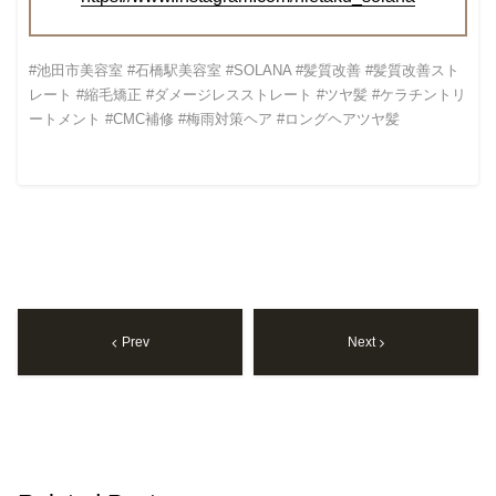
#池田市美容室 #石橋駅美容室 #SOLANA #髪質改善 #髪質改善スト
レート #縮毛矯正 #ダメージレスストレート #ツヤ髪 #ケラチントリ
ートメント #CMC補修 #梅雨対策ヘア #ロングヘアツヤ髪
Prev
Next