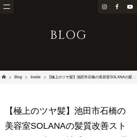
i
f
Y
n
a
o
s
c
u
BLOG
t
e
T
a
b
u
g
o
b
r
o
e
a
k
m
池田市石橋の美容室ならヘアサロンSolana（ソラーナ）
Blog
Inside
【極上のツヤ髪】池田市石橋の美容室SOLANAの髪質改善ストレートで叶う、地毛のような滑らかシルクヘア
【極上のツヤ髪】池田市石橋の
美容室SOLANAの髪質改善スト