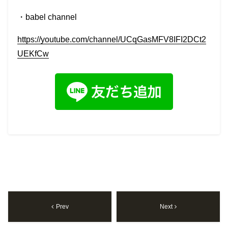
・
babel
channel
https://youtube.com/channel/UCqGasMFV8IFI2DCt2
UEKfCw
Prev
Next