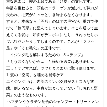
主な原因は、髪の土台である「頭皮」の変化です。
年齢を重ねると、頭皮のコラーゲンが減少して弾力が
失われ、毛穴がキュッと引き締まらなくなります。
すると、本来なら「円形」のはずの毛穴が、重力で伸
びて「楕円形」に歪んでしまいます。そこを通って生
えてくる髪は、断面がデコボコになり、うねったりホ
ワホワ浮いたりしてしまうのです。これが「ツヤ不
足」や「くせ毛化」の正体です。
エイジング毛を解決するための「3ステップ」
「もう若くないから…」と諦める必要はありません！
正しくケアすれば、ツヤとまとまりは取り戻せます。
1. 髪の「空洞」を埋める補修ケア
エイジング毛は、内部のタンパク質がスカスカな状
態。例えるなら、中身が詰まっていない「しおれた野
菜」のようなものです。
ヘマチンやケラチン配合のシャンプー・トリートメン