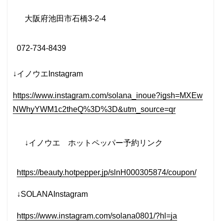
大阪府池田市石橋
3-2-4
072-734-8439
↓イノウエInstagram
https://www.instagram.com/solana_inoue?igsh=MXEw
NWhyYWM1c2theQ%3D%3D&utm_source=qr
↓イノウエ
ホットペッパー予約リンク
https://beauty.hotpepper.jp/slnH000305874/coupon/
↓SOLANAInstagram
https://www.instagram.com/solana0801/?hl=ja