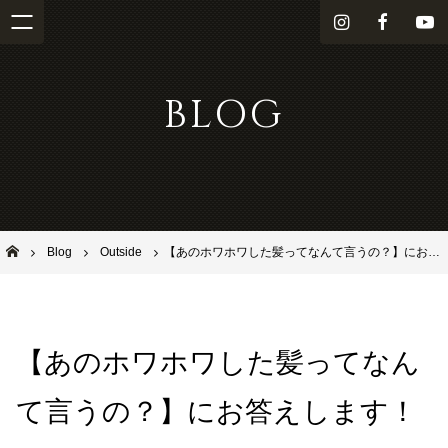
i
f
Y
n
a
o
s
c
u
BLOG
t
e
T
a
b
u
g
o
b
r
o
e
a
k
m
池田市石橋の美容室ならヘアサロンSolana（ソラーナ）
Blog
Outside
【あのホワホワした髪ってなんて言うの？】にお答えします！
【あのホワホワした髪ってなん
て言うの？】にお答えします！