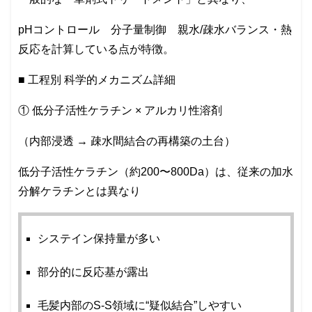
pHコントロール 分子量制御 親水/疎水バランス・熱
反応を計算している点が特徴。
■ 工程別 科学的メカニズム詳細
① 低分子活性ケラチン × アルカリ性溶剤
（内部浸透 → 疎水間結合の再構築の土台）
低分子活性ケラチン（約200〜800Da）は、従来の加水
分解ケラチンとは異なり
システイン保持量が多い
部分的に反応基が露出
毛髪内部のS-S領域に“疑似結合”しやすい