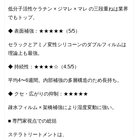
低分子活性ケラチン × ジマレ × マレ の三段重ねは業界
でもトップ。
◆ 表面補強：★★★★★（5/5）
セラックとアミノ変性シリコーンのダブルフィルムは
理論上も最強。
◆ 持続性：★★★★☆（4.5/5）
平均4〜6週間。内部補強の多層構造のため長持ち。
◆ クセ・広がりの抑制：★★★★★
疎水フィルム × 架橋補強により湿度変動に強い。
■ 専門家視点での総括
ステラトリートメントは、