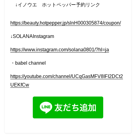
↓イノウエ
ホットペッパー予約リンク
https://beauty.hotpepper.jp/slnH000305874/coupon/
↓SOLANAInstagram
https://www.instagram.com/solana0801/?hl=ja
・
babel
channel
https://youtube.com/channel/UCqGasMFV8IFI2DCt2
UEKfCw