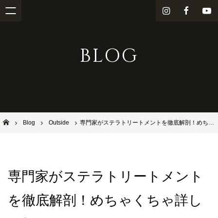
i
f
Y
n
a
o
s
c
u
BLOG
t
e
T
a
b
u
g
o
b
r
o
e
a
k
m
池田市石橋の美容室ならヘアサロンSolana（ソラーナ）
Blog
Outside
専門家がステラトリートメントを徹底解剖！めちゃくちゃ詳しく教えてくれます！
専門家がステラトリートメント
を徹底解剖！めちゃくちゃ詳し