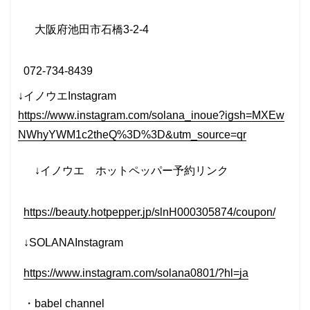
大阪府池田市石橋
3-2-4
072-734-8439
↓イノウエInstagram
https://www.instagram.com/solana_inoue?igsh=MXEw
NWhyYWM1c2theQ%3D%3D&utm_source=qr
↓イノウエ
ホットペッパー予約リンク
https://beauty.hotpepper.jp/slnH000305874/coupon/
↓SOLANAInstagram
https://www.instagram.com/solana0801/?hl=ja
・
babel
channel