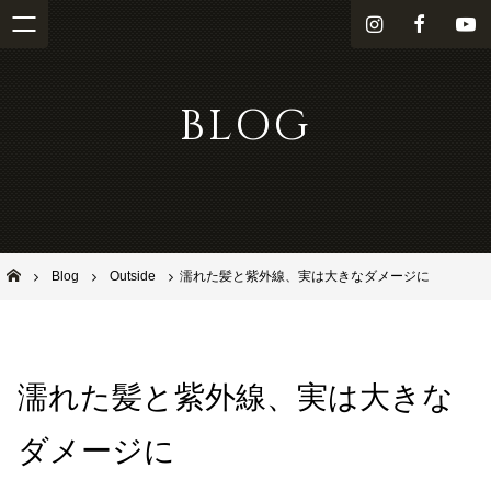
i
f
Y
n
a
o
s
c
u
BLOG
t
e
T
a
b
u
g
o
b
r
o
e
a
k
m
池田市石橋の美容室ならヘアサロンSolana（ソラーナ）
Blog
Outside
濡れた髪と紫外線、実は大きなダメージに
濡れた髪と紫外線、実は大きな
ダメージに