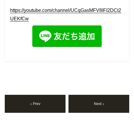
https://youtube.com/channel/UCqGasMFV8IFI2DCt2
UEKfCw
Prev
Next