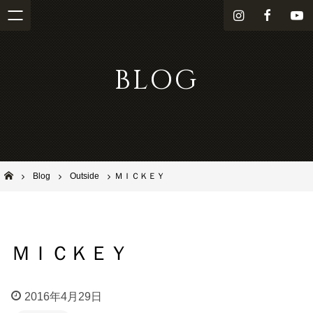
i
f
Y
n
a
o
s
c
u
BLOG
t
e
T
a
b
u
g
o
b
r
o
e
a
k
m
池田市石橋の美容室ならヘアサロンSolana（ソラーナ）
Blog
Outside
ＭＩＣＫＥＹ
ＭＩＣＫＥＹ
2016年4月29日