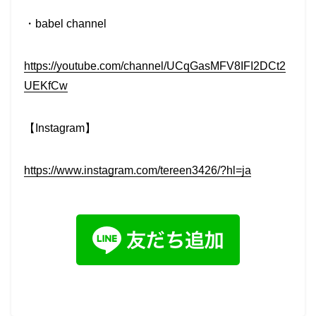
・babel channel
https://youtube.com/channel/UCqGasMFV8IFI2DCt2
UEKfCw
【Instagram】
https://www.instagram.com/tereen3426/?hl=ja