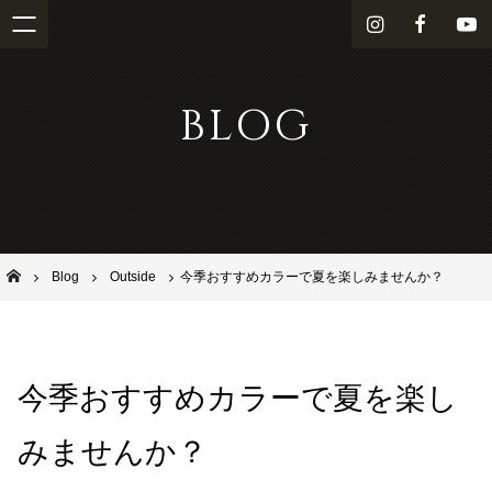
i
f
Y
n
a
o
s
c
u
BLOG
t
e
T
a
b
u
g
o
b
r
o
e
a
k
m
池田市石橋の美容室ならヘアサロンSolana（ソラーナ）
Blog
Outside
今季おすすめカラーで夏を楽しみませんか？
今季おすすめカラーで夏を楽し
みませんか？