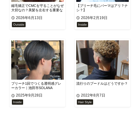
縮毛矯正でCMCを守ることがなぜ
【ブリーチ毛にパーマはアリ？ナ
大切なの？美髪を左右する重要な
シ？】
ポイントを解説！
2026年6月13日
2026年2月19日
Outside
Inside
ブリーチ1回でつくる透明感グレ
流行りのプードルはどうですか？
ーカラー｜池田市SOLANA
2025年9月28日
2022年8月7日
Inside
Hair Style