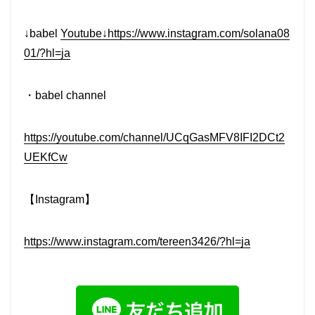
↓babel
Youtube↓https://www.instagram.com/solana08
01/?hl=ja
・babel channel
https://youtube.com/channel/UCqGasMFV8IFI2DCt2
UEKfCw
【Instagram】
https://www.instagram.com/tereen3426/?hl=ja