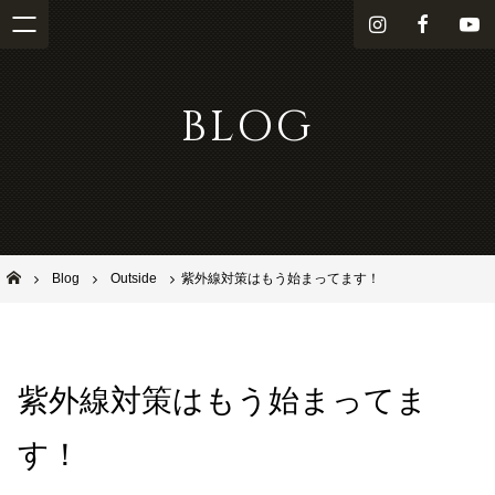
i
f
Y
n
a
o
s
c
u
BLOG
t
e
T
a
b
u
g
o
b
r
o
e
a
k
m
池田市石橋の美容室ならヘアサロンSolana（ソラーナ）
Blog
Outside
紫外線対策はもう始まってます！
紫外線対策はもう始まってま
す！