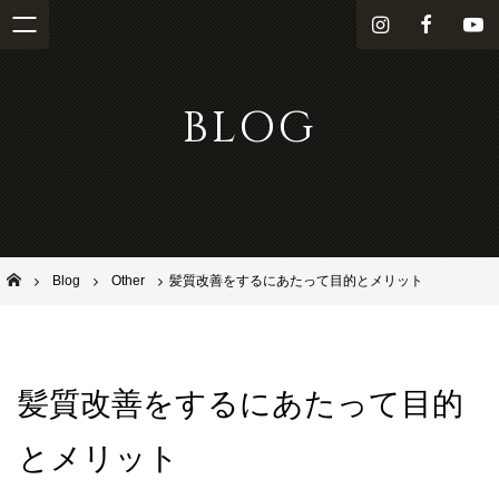
i
f
Y
n
a
o
s
c
u
BLOG
t
e
T
a
b
u
g
o
b
r
o
e
a
k
m
池田市石橋の美容室ならヘアサロンSolana（ソラーナ）
Blog
Other
髪質改善をするにあたって目的とメリット
髪質改善をするにあたって目的
とメリット