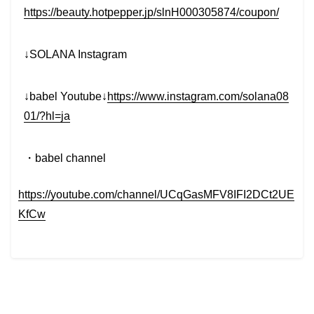
https://beauty.hotpepper.jp/slnH000305874/coupon/
↓SOLANA Instagram
↓babel Youtube↓
https://www.instagram.com/solana08
01/?hl=ja
・babel channel
https://youtube.com/channel/UCqGasMFV8IFI2DCt2UE
KfCw