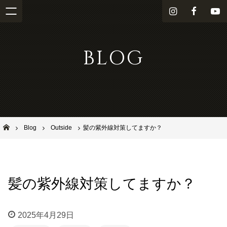
i
f
Y
n
a
o
s
c
u
BLOG
t
e
T
a
b
u
g
o
b
r
o
e
a
k
m
池田市石橋の美容室ならヘアサロンSolana（ソラーナ）
Blog
Outside
髪の紫外線対策してますか？
髪の紫外線対策してますか？
2025年4月29日