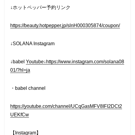
↓ホットペッパー予約リンク
https://beauty.hotpepper.jp/slnH000305874/coupon/
↓SOLANA Instagram
↓babel
Youtube↓https://www.instagram.com/solana08
01/?hl=ja
・babel channel
https://youtube.com/channel/UCqGasMFV8IFI2DCt2
UEKfCw
【Instagram】