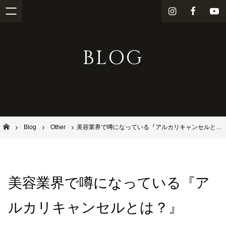
i
f
Y
n
a
o
s
c
u
BLOG
t
e
T
a
b
u
g
o
b
r
o
e
a
k
m
池田市石橋の美容室ならヘアサロンSolana（ソラーナ）
Blog
Other
美容業界で噂になっている『アルカリキャンセルとは？』
美容業界で噂になっている『ア
ルカリキャンセルとは？』