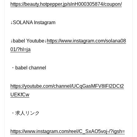
https://beauty.hotpepper.jp/slnH000305874/coupon/
↓SOLANA Instagram
↓babel Youtube↓
https://www.instagram.com/solana08
01/?hl=ja
・babel channel
https://youtube.com/channel/UCqGasMFV8IFI2DCt2
UEKfCw
・求人リンク
https://www.instagram.com/reel/C_SxAO5voj-/?igsh=