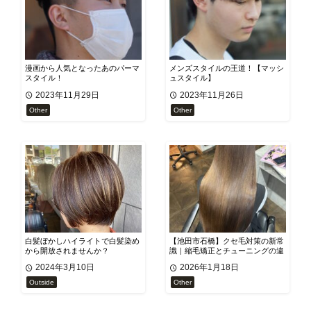
漫画から人気となったあのパーマ
メンズスタイルの王道！【マッシ
スタイル！
ュスタイル】
2023年11月29日
2023年11月26日
Other
Other
白髪ぼかしハイライトで白髪染め
【池田市石橋】クセ毛対策の新常
から開放されませんか？
識｜縮毛矯正とチューニングの違
い
2024年3月10日
2026年1月18日
Outside
Other