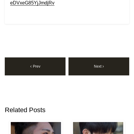
eDVxeG85YjJmdjRv
Prev
Next
Related Posts