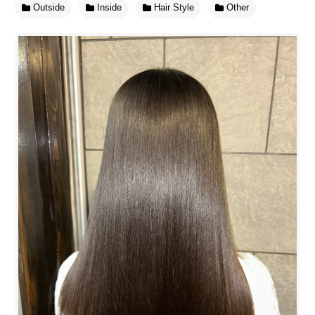
Outside
Inside
Hair Style
Other