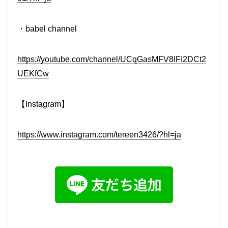
・babel channel
https://youtube.com/channel/UCqGasMFV8IFI2DCt2
UEKfCw
【Instagram】
https://www.instagram.com/tereen3426/?hl=ja