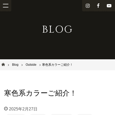
i
f
Y
n
a
o
s
c
u
BLOG
t
e
T
a
b
u
g
o
b
r
o
e
a
k
m
池田市石橋の美容室ならヘアサロンSolana（ソラーナ）
Blog
Outside
寒色系カラーご紹介！
寒色系カラーご紹介！
2025年2月27日