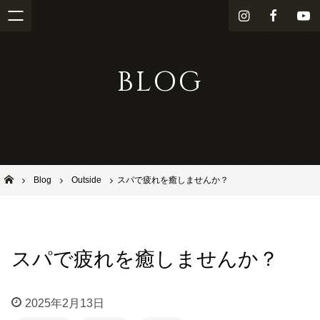
i
f
Y
n
a
o
s
c
u
BLOG
t
e
T
a
b
u
g
o
b
r
o
e
a
k
m
池田市石橋の美容室ならヘアサロンSolana（ソラーナ）
Blog
Outside
スパで疲れを癒しませんか？
スパで疲れを癒しませんか？
2025年2月13日