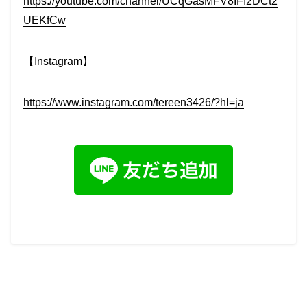
https://youtube.com/channel/UCqGasMFV8IFI2DCt2
UEKfCw
【Instagram】
https://www.instagram.com/tereen3426/?hl=ja