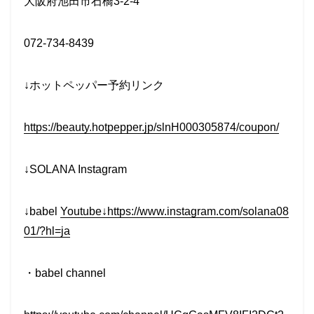
大阪府池田市石橋3-2-4
072-734-8439
↓ホットペッパー予約リンク
https://beauty.hotpepper.jp/slnH000305874/coupon/
↓SOLANA Instagram
↓babel
Youtube↓https://www.instagram.com/solana08
01/?hl=ja
・babel channel