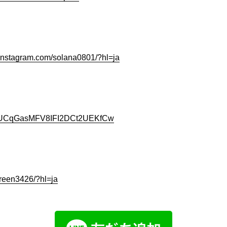
instagram.com/solana0801/?hl=ja
nel/UCqGasMFV8IFI2DCt2UEKfCw
ereen3426/?hl=ja