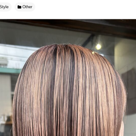
Style
Other